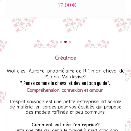
cordelette belle
28,00
€
Créatrice
Moi
c'est
Aurore
, propriétaire de
Rif
, mon cheval de
21 ans.
Ma
devise?
"
Pense
comme le cheval et devient son guide".
C
ompréhension, connexion et amour.
L'
esprit sauvage est une petite entreprise artisanale
de matériel en cordes pour vos équidés qui propose
des models raffinés et peu communs.
C
omment est née l'entreprise?
J
uste une fille qui aime le travail à pied avec son