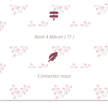

Basé À Mâcon ( 71 )

Contactez nous